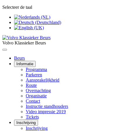
Selecteer de taal
Volvo Klassieker Beurs
Beurs
Informatie
Programma
Parkeren
Aansprakelijkheid
Route
Overnachting
Organisatie
Contact
Instructie standhouders
Video impressie 2019
Tickets
Inschrijving
Inschrijving